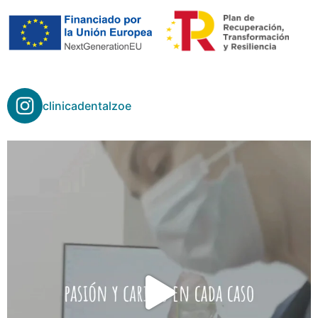
clinicadentalzoe