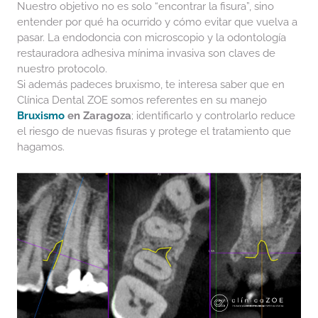
Nuestro objetivo no es solo “encontrar la fisura”, sino
entender por qué ha ocurrido y cómo evitar que vuelva a
pasar. La endodoncia con microscopio y la odontología
restauradora adhesiva mínima invasiva son claves de
nuestro protocolo.
Si además padeces bruxismo, te interesa saber que en
Clínica Dental ZOE somos referentes en su manejo
Bruxismo
en Zaragoza
; identificarlo y controlarlo reduce
el riesgo de nuevas fisuras y protege el tratamiento que
hagamos.