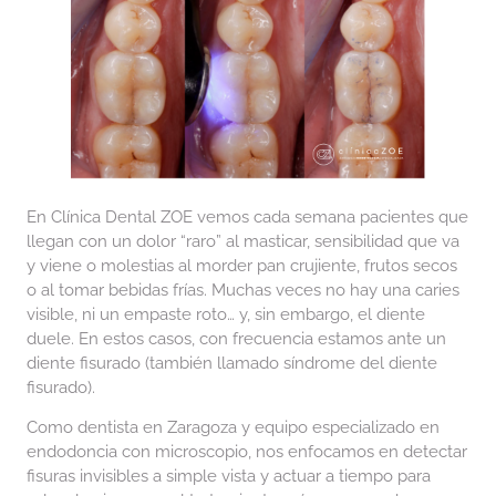
En Clínica Dental ZOE vemos cada semana pacientes que
llegan con un dolor “raro” al masticar, sensibilidad que va
y viene o molestias al morder pan crujiente, frutos secos
o al tomar bebidas frías. Muchas veces no hay una caries
visible, ni un empaste roto… y, sin embargo, el diente
duele. En estos casos, con frecuencia estamos ante un
diente fisurado (también llamado síndrome del diente
fisurado).
Como dentista en Zaragoza y equipo especializado en
endodoncia con microscopio, nos enfocamos en detectar
fisuras invisibles a simple vista y actuar a tiempo para