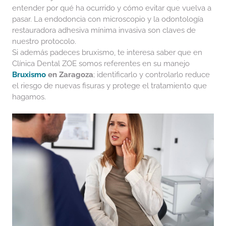
entender por qué ha ocurrido y cómo evitar que vuelva a
pasar. La endodoncia con microscopio y la odontología
restauradora adhesiva mínima invasiva son claves de
nuestro protocolo.
Si además padeces bruxismo, te interesa saber que en
Clínica Dental ZOE somos referentes en su manejo
Bruxismo
en Zaragoza
; identificarlo y controlarlo reduce
el riesgo de nuevas fisuras y protege el tratamiento que
hagamos.