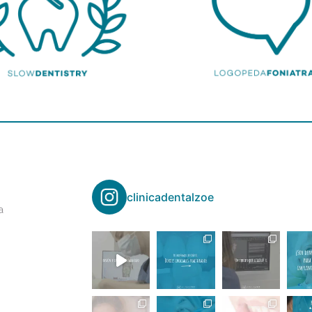
clinicadentalzoe
a