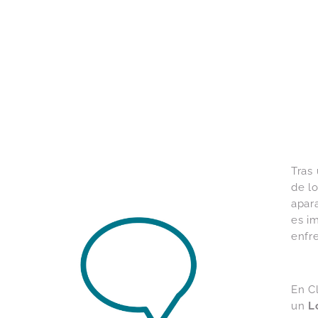
Tras 
de lo
apara
es i
enfre
En C
un
L