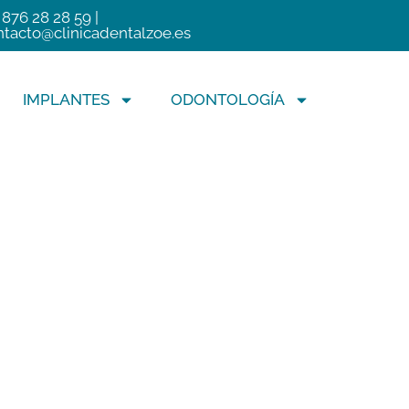
 876 28 28 59 |
ntacto@clinicadentalzoe.es
IMPLANTES
ODONTOLOGÍA