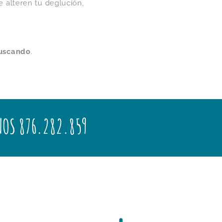
 alteren tu deglución,
buscando
.
OS 876.282.859