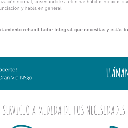
lización normal, enseñándote a eliminar hábitos nocivos que
unciación y habla en general.
ratamiento rehabilitador integral que necesitas y estás 
LLÁMAN
ocerte!
Gran Vía Nº30
SERVICIO A MEDIDA DE TUS NECESIDADES