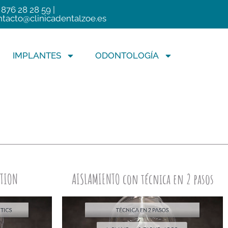
 876 28 28 59 |
ntacto@clinicadentalzoe.es
IMPLANTES
ODONTOLOGÍA
ATION
AISLAMIENTO con técnica en 2 pasos