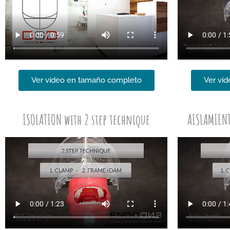
Ver vídeo en tamaño completo
Ver ví
ISOLATION with 2 step technique
AISLAMIENT