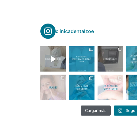
clinicadentalzoe
a
Cargar más
Segui