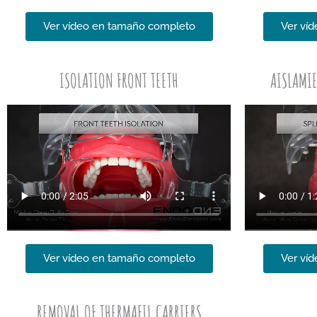
Ver vídeo en tamaño completo
Ver ví
ISOLATION FRONT TEETH
AISLAMI
Ver vídeo en tamaño completo
Ver ví
REMOVAL OF THERMAFIL CARRIERS