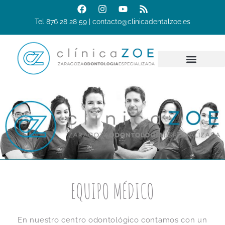
Tel 876 28 28 59 | contacto@clinicadentalzoe.es
EQUIPO MÉDICO
En nuestro centro odontológico contamos con un