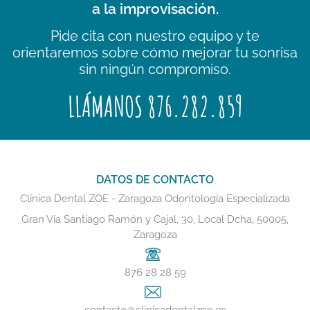
a la improvisación.
Pide cita con nuestro equipo y te
orientaremos sobre cómo mejorar tu sonrisa
sin ningún compromiso.
LLÁMANOS 876.282.859
DATOS DE CONTACTO
Clínica Dental ZOE - Zaragoza Odontología Especializada
Gran Vía Santiago Ramón y Cajal, 30, Local Dcha, 50005,
Zaragoza
876 28 28 59