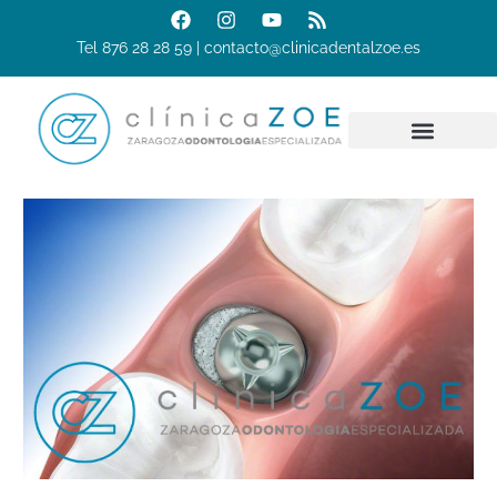
Tel 876 28 28 59 | contacto@clinicadentalzoe.es