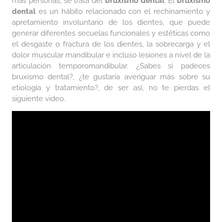
más personas, se trata del
bruxismo dental
. El
bruxismo
dental
es un hábito relacionado con el rechinamiento y
apretamiento involuntario de los dientes, que puede
generar diferentes secuelas funcionales y estéticas como
el desgaste o fractura de los dientes, la sobrecarga y el
dolor muscular mandibular e incluso lesiones a nivel de la
articulación temporomandibular. ¿Sabes si padeces
bruxismo dental?, ¿te gustaría averiguar más sobre su
etiología y tratamiento?, de ser así, no te pierdas el
siguiente video.