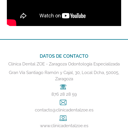
DATOS DE CONTACTO
Clínica Dental ZOE - Zaragoza Odontología Especializada
Gran Vía Santiago Ramón y Cajal, 30, Local Dcha, 50005,
Zaragoza
876 28 28 59
contacto@clinicadentalzoe.es
www.clinicadentalzoe.es