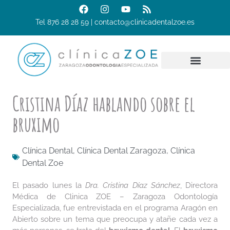
Tel 876 28 28 59 | contacto@clinicadentalzoe.es
Cristina Díaz hablando sobre el
bruximo
Clínica Dental
,
Clínica Dental Zaragoza
,
Clínica
Dental Zoe
El pasado lunes la
Dra. Cristina Díaz Sánchez
, Directora
Médica de Clinica ZOE – Zaragoza Odontología
Especializada, fue entrevistada en el programa Aragón en
Abierto sobre un tema
que preocupa y atañe cada vez a