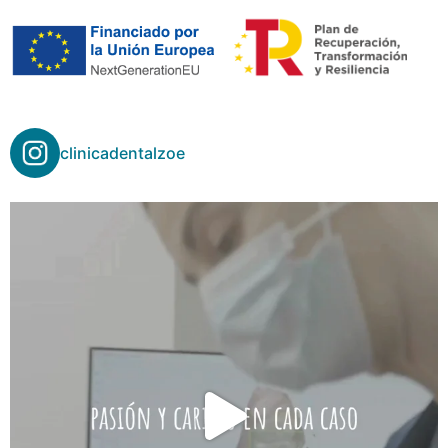
clinicadentalzoe